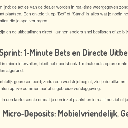
mlijnd: de acties van de dealer worden in real-time weergegeven zonde
unt plaatsen. Een enkele tik op “Bet” of “Stand” is alles wat je nodig heb
ies die je spel vertragen.
jn en de uitbetalingen direct, kunnen spelers snel beslissen of ze blij
print: 1‑Minute Bets en Directe Uitbe
alt in micro‑intervallen, biedt het sportsbook 1‑minute bets op pre‑ma
den afgerond.
telijk gepresenteerd; zodra een wedstrijd begint, zie je de uitkomst b
ten op live commentaar of uitgebreide verslaggeving.
 in een korte sessie omdat je een inzet plaatst en in realtime ziet of je 
 Micro‑Deposits: Mobielvriendelijk, 