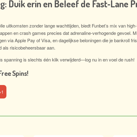
: Duik erin en Beleef de Fast‑Lane Pr
lle uitkomsten zonder lange wachttijden, biedt Funbet’s mix van high‑in
appen en crash games precies dat adrenaline‑verhogende gevoel. Met
ngen via Apple Pay of Visa, en dagelijkse beloningen die je bankroll fr
 als risicobeheersbaar aan.
s spanning is slechts één klik verwijderd—log nu in en voel de rush!
ree Spins!
+1