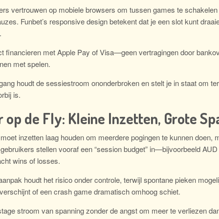
elers vertrouwen op mobiele browsers om tussen games te schakelen 
zes. Funbet’s responsive design betekent dat je een slot kunt draaie
.
ect financieren met Apple Pay of Visa—geen vertragingen door bank
nen met spelen.
ang houdt de sessiestroom ononderbroken en stelt je in staat om ter
bij is.
 op de Fly: Kleine Inzetten, Grote Sp
r moet inzetten laag houden om meerdere pogingen te kunnen doen,
l gebruikers stellen vooraf een “session budget” in—bijvoorbeeld AUD
acht wins of losses.
anpak houdt het risico onder controle, terwijl spontane pieken mogel
t verschijnt of een crash game dramatisch omhoog schiet.
estage stroom van spanning zonder de angst om meer te verliezen dan