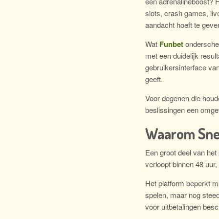
een adrenalineboost? F
slots, crash games, liv
aandacht hoeft te geve
Wat
Funbet
onderscheid
met een duidelijk result
gebruikersinterface van
geeft.
Voor degenen die houde
beslissingen een omgev
Waarom Snel
Een groot deel van het 
verloopt binnen 48 uur
Het platform beperkt m
spelen, maar nog steed
voor uitbetalingen besch