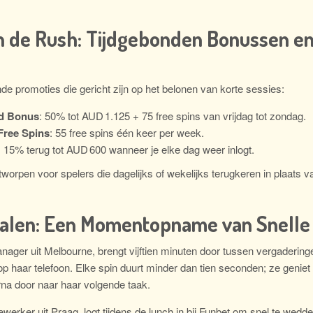
n de Rush: Tijdgebonden Bonussen en
nde promoties die gericht zijn op het belonen van korte sessies:
d Bonus
: 50% tot AUD 1.125 + 75 free spins van vrijdag tot zondag.
Free Spins
: 55 free spins één keer per week.
: 15% terug tot AUD 600 wanneer je elke dag weer inlogt.
orpen voor spelers die dagelijks of wekelijks terugkeren in plaats v
alen: Een Momentopname van Snelle 
nager uit Melbourne, brengt vijftien minuten door tussen vergadering
op haar telefoon. Elke spin duurt minder dan tien seconden; ze geniet
na door naar haar volgende taak.
werker uit Praag, logt tijdens de lunch in bij Funbet om snel te wedd