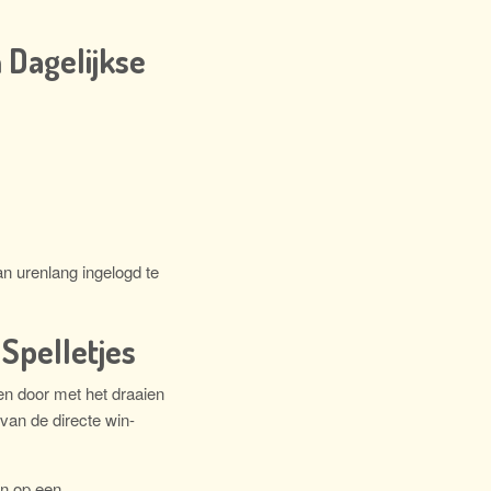
 Dagelijkse
an urenlang ingelogd te
Spelletjes
en door met het draaien
 van de directe win-
en op een