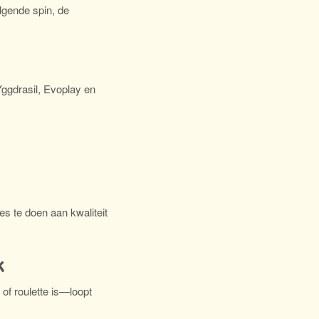
olgende spin, de
Yggdrasil, Evoplay en
s te doen aan kwaliteit
k
 of roulette is—loopt