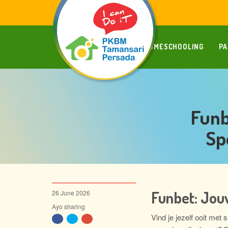
HOMESCHOOLING
P
Funb
Sp
Funbet: Jou
26 June 2026
Ayo sharing
Vind je jezelf ooit met