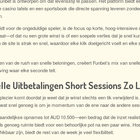
unbet is ontworpen om dat levensstijl te passen. Het platform biedt 
e casino tafels en een sportsbook die directe spanning leveren zonder 
n.
t voor de ongeduldige speler, is de focus op korte, hoog‑intensieve 
aat—of dat nu een grote winst is of een soepele verlies dat je snel kun
 de site is strak en snel, waardoor elke klik doelgericht voelt en elke
n van de rush van snelle beloningen, creëert Funbet’s mix van snell
ing waar elke seconde telt.
le Uitbetalingen Short Sessions Zo
plezier komt doordat je weet dat je winst slechts een tik verwijderd 
, wat snel genoeg is om je momentum van de ene naar de andere sessi
aandelijkse opnames tot AUD 10.500—een bedrag dat de inzet realist
s genoeg ruimte biedt voor een behoorlijke pot na een paar wins. H
ikbaar zijn, biedt de rest van de week je veel flexibiliteit.