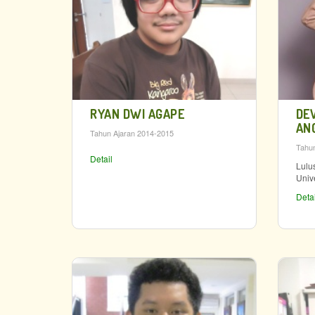
RYAN DWI AGAPE
DE
AN
Tahun Ajaran 2014-2015
Tahun
Detail
Lulu
Univ
Detai