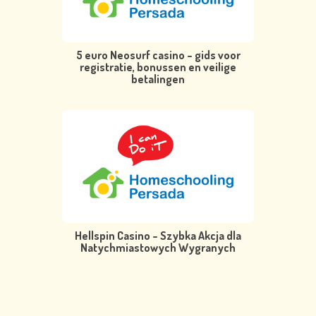
5 euro Neosurf casino – gids voor
registratie, bonussen en veilige
betalingen
Hellspin Casino – Szybka Akcja dla
Natychmiastowych Wygranych