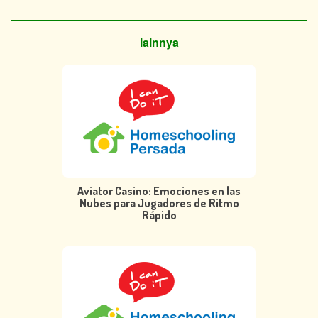
lainnya
Aviator Casino: Emociones en las
Nubes para Jugadores de Ritmo
Rápido