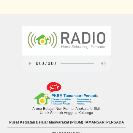
Arena Belajar Non Formal Aneka Life-Skill
Untuk Seluruh Anggota Keluarga
Pusat Kegiatan Belajar Masyarakat (PKBM) TAMANSARI PERSADA
Izin Operasional No.: