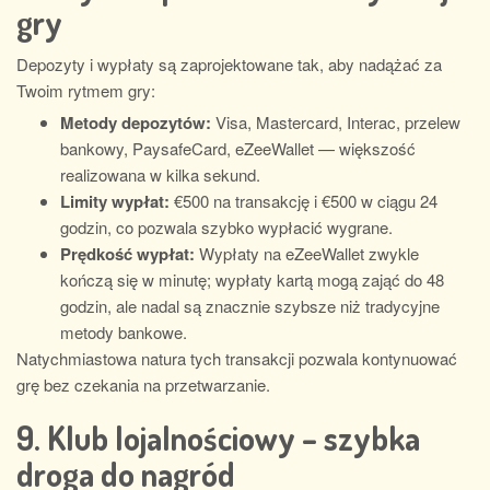
gry
Depozyty i wypłaty są zaprojektowane tak, aby nadążać za
Twoim rytmem gry:
Metody depozytów:
Visa, Mastercard, Interac, przelew
bankowy, PaysafeCard, eZeeWallet — większość
realizowana w kilka sekund.
Limity wypłat:
€500 na transakcję i €500 w ciągu 24
godzin, co pozwala szybko wypłacić wygrane.
Prędkość wypłat:
Wypłaty na eZeeWallet zwykle
kończą się w minutę; wypłaty kartą mogą zająć do 48
godzin, ale nadal są znacznie szybsze niż tradycyjne
metody bankowe.
Natychmiastowa natura tych transakcji pozwala kontynuować
grę bez czekania na przetwarzanie.
9. Klub lojalnościowy – szybka
droga do nagród