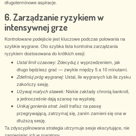
długoterminowe aspiracje.
6. Zarządzanie ryzykiem w
intensywnej grze
Kontrolowane podejście jest kluczowe podczas polowania na
szybkie wygrane. Oto szybka lista kontrolna zarządzania
ryzykiem dostosowana do krótkich sesji:
Ustal limit czasowy:
Zdecyduj z wyprzedzeniem, jak
długo będziesz grać — zwykle między 5 a 10 minutami.
Zdefiniuj próg wygranej:
Ustal, ile wygranych lub ile zysku
zakończy sesję.
Używaj małych stawek:
Niskie zakłady chronią bankroll,
a jednocześnie dają szansę na wypłatę.
Unikaj gonienia strat:
Jeśli trafisz na passę
przegrywającą, zatrzymaj się, zanim zamieni się ona w
dłuższą sesję.
Ta zdyscyplinowana strategia utrzymuje sesje ekscytujące, nie
zamieniając ich w maratony.