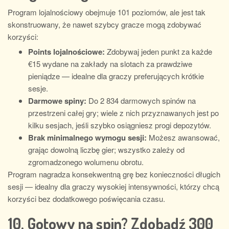
Program lojalnościowy obejmuje 101 poziomów, ale jest tak
skonstruowany, że nawet szybcy gracze mogą zdobywać
korzyści:
Points lojalnościowe:
Zdobywaj jeden punkt za każde
€15 wydane na zakłady na slotach za prawdziwe
pieniądze — idealne dla graczy preferujących krótkie
sesje.
Darmowe spiny:
Do 2 834 darmowych spinów na
przestrzeni całej gry; wiele z nich przyznawanych jest po
kilku sesjach, jeśli szybko osiągniesz progi depozytów.
Brak minimalnego wymogu sesji:
Możesz awansować,
grając dowolną liczbę gier; wszystko zależy od
zgromadzonego wolumenu obrotu.
Program nagradza konsekwentną grę bez konieczności długich
sesji — idealny dla graczy wysokiej intensywności, którzy chcą
korzyści bez dodatkowego poświęcania czasu.
10. Gotowy na spin? Zdobądź 300