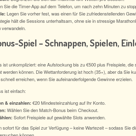
 Sie die Timer-App auf dem Telefon, um nach zehn Minuten zu stop
le:
Legen Sie vorher fest, was einen für Sie zufriedenstellenden Ge
rategie hält die Sessions unterhaltsam, ohne sie in stressige Marathon
u verwandeln.
nus-Spiel – Schnappen, Spielen, Einl
st unkompliziert: eine Aufstockung bis zu €500 plus Freispiele, die 
 werden können. Die Wettanforderung ist hoch (35×), aber da Sie ku
schnell erreichen, wenn Sie aufeinanderfolgende Gewinne erzielen.
 ist einfach:
en & einzahlen:
€20 Mindesteinzahlung auf Ihr Konto.
en:
Wählen Sie den Match-Bonus beim Checkout.
ählen:
Sofort Freispiele auf gewählte Slots anwenden.
 sofort für das Spiel zur Verfügung – keine Wartezeit – sodass Sie di
versuchen können.