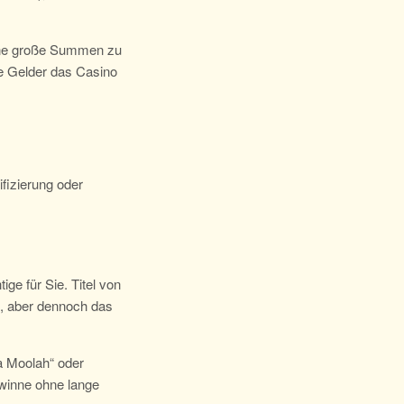
ohne große Summen zu
re Gelder das Casino
fizierung oder
ge für Sie. Titel von
n, aber dennoch das
a Moolah“ oder
ewinne ohne lange