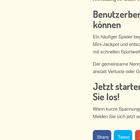
Benutzerber
können
Ein häufiger Spieler be
Mini-Jackpot und entsch
mit schnellen Sportwett
Der gemeinsame Nenner?
anstatt Verluste oder 
Jetzt starte
Sie los!
Wenn kurze Spannungsp
Melden Sie sich jetzt 
Share
Tweet