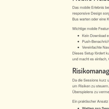
Das mobile Erlebnis bei
responsive Design sorg
Bus warten oder eine 
Wichtige mobile Featu
Kein Download er
Push-Benachrich
Vereinfachte Navi
Dieses Setup fördert k
und macht es einfach, 
Risikomanag
Da die Sessions kurz un
um Risiken zu steuern. 
Überspielens zu verme
Ein praktischer Ansatz
Wetten pro Ses