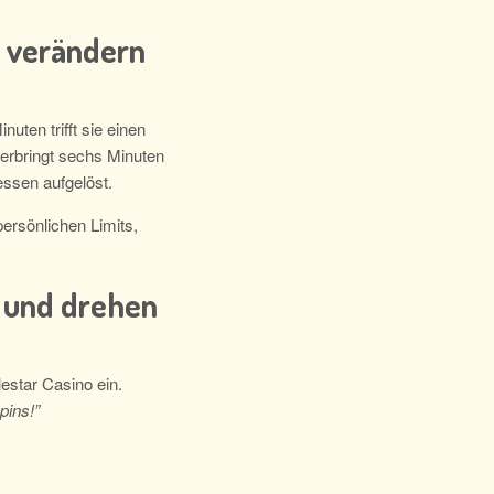
l verändern
uten trifft sie einen
 verbringt sechs Minuten
essen aufgelöst.
ersönlichen Limits,
s und drehen
star Casino ein.
pins!”