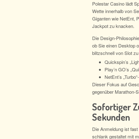
Polestar Casino lädt Spi
Wette innerhalb von Se
Giganten wie NetEnt, P
Jackpot zu knacken.
Die Design-Philosophie
ob Sie einen Desktop o
blitzschnell von Slot z
Quickspin’s „Lig
Play’n GO’s „Qui
NetEnt’s „Turbo“
Dieser Fokus auf Gesc
gegenüber Marathon-S
Sofortiger Z
Sekunden
Die Anmeldung ist fast 
schlank gestaltet mit 