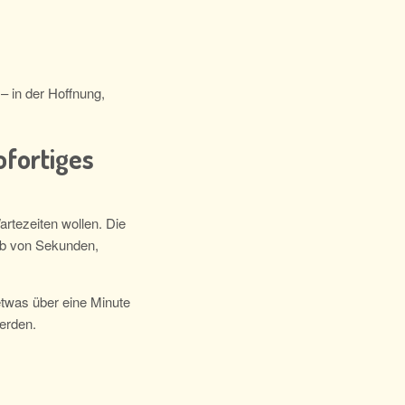
– in der Hoffnung,
ofortiges
artezeiten wollen. Die
lb von Sekunden,
etwas über eine Minute
werden.