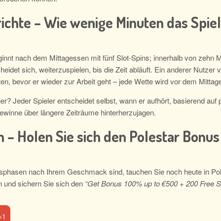
ichte – Wie wenige Minuten das Spie
ginnt nach dem Mittagessen mit fünf Slot-Spins; innerhalb von zehn Min
eidet sich, weiterzuspielen, bis die Zeit abläuft. Ein anderer Nutzer
en, bevor er wieder zur Arbeit geht – jede Wette wird vor dem Mittag
 Jeder Spieler entscheidet selbst, wann er aufhört, basierend auf p
Gewinne über längere Zeiträume hinterherzujagen.
n – Holen Sie sich den Polestar Bonu
hasen nach Ihrem Geschmack sind, tauchen Sie noch heute in Pole
an und sichern Sie sich den
“Get Bonus 100% up to €500 + 200 Free S
+1