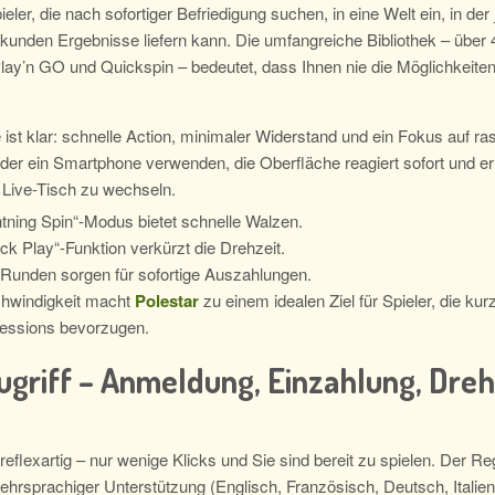
eler, die nach sofortiger Befriedigung suchen, in eine Welt ein, in der
kunden Ergebnisse liefern kann. Die umfangreiche Bibliothek – über 4
lay’n GO und Quickspin – bedeutet, dass Ihnen nie die Möglichkeite
 ist klar: schnelle Action, minimaler Widerstand und ein Fokus auf r
der ein Smartphone verwenden, die Oberfläche reagiert sofort und er
u Live-Tisch zu wechseln.
htning Spin“-Modus bietet schnelle Walzen.
ck Play“-Funktion verkürzt die Drehzeit.
-Runden sorgen für sofortige Auszahlungen.
hwindigkeit macht
Polestar
zu einem idealen Ziel für Spieler, die 
essions bevorzugen.
ugriff – Anmeldung, Einzahlung, Dreh
reflexartig – nur wenige Klicks und Sie sind bereit zu spielen. Der Re
mehrsprachiger Unterstützung (Englisch, Französisch, Deutsch, Itali