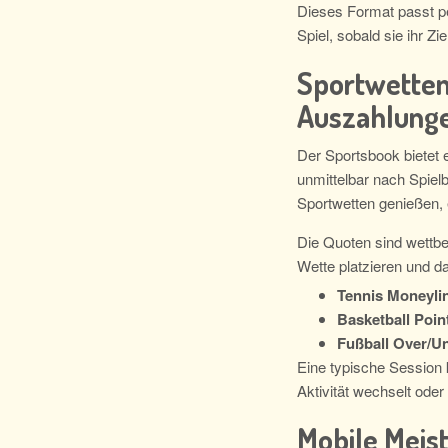
Dieses Format passt pe
Spiel, sobald sie ihr Zi
Sportwetten
Auszahlung
Der Sportsbook bietet 
unmittelbar nach Spiel
Sportwetten genießen, 
Die Quoten sind wettbe
Wette platzieren und d
Tennis Moneyli
Basketball Poin
Fußball Over/U
Eine typische Session 
Aktivität wechselt ode
Mobile Meis