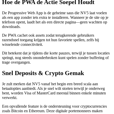
Hoe de PWA de Actie Soepel Houdt
De Progressive Web App is de geheime saus die NV5 laat voelen
als een app zonder iets extra te installeren. Wanneer je de site op je
telefoon opent, laadt het als een directe pagina—geen wachten op
downloads.
De PWA cachet ook assets zodat terugkerende gebruikers
razendsnel toegang krijgen tot hun favoriete spellen, zelfs bij
wisselende connectiviteit.
Dit betekent dat je tijdens die korte pauzes, terwijl je tussen locaties
springt, nog steeds ononderbroken kunt spelen zonder buffering of
trage overgangen.
Snel Deposits & Crypto Gemak
Je zult merken dat NV5 vanaf het begin een breed scala aan
betaalopties aanbiedt. Als je snel wilt storten terwijl je onderweg
bent, worden Visa of MasterCard meestal binnen enkele minuten
verwerkt.
Een opvallende feature is de ondersteuning voor cryptocurrencies
zoals Bitcoin en Ethereum. Deze digitale portemonnees maken