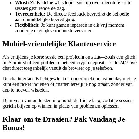
Winst:
Zelfs kleine wins lopen snel op over meerdere korte
sessies gedurende de dag.
Tevredenheid:
De directe feedback bevredigt de behoefte
aan onmiddellijke bevrediging.
Flexibiliteit:
Je kunt gamen inpassen in elk vrij moment
zonder je dagelijkse routine te verstoren.
Mobiel‑vriendelijke Klantenservice
Als er tijdens je korte sessie een probleem ontstaat—zoals een glitch
bij Starburst of een probleem met een crypto deposit—is de 24/7 live
chat direct toegankelijk vanuit de browser op je telefoon.
De chatinterface is lichtgewicht en onderbreekt het gameplay niet; je
kunt een ticket indienen of chatten terwijl je nog draait, zonder van
app te hoeven wisselen.
Dit niveau van ondersteuning houdt de frictie laag, zodat je sessies
gericht blijven op winnen in plaats van problemen oplossen.
Klaar om te Draaien? Pak Vandaag Je
Bonus!