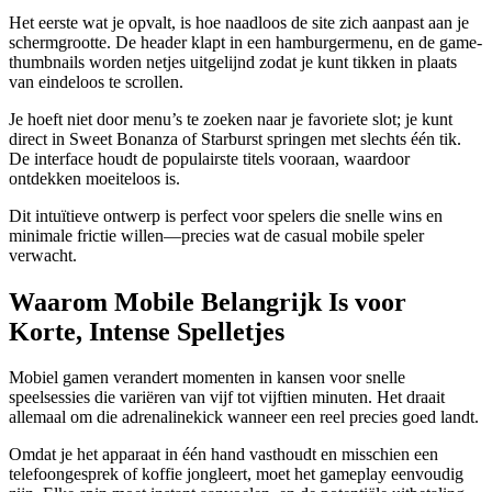
Het eerste wat je opvalt, is hoe naadloos de site zich aanpast aan je
schermgrootte. De header klapt in een hamburgermenu, en de game-
thumbnails worden netjes uitgelijnd zodat je kunt tikken in plaats
van eindeloos te scrollen.
Je hoeft niet door menu’s te zoeken naar je favoriete slot; je kunt
direct in Sweet Bonanza of Starburst springen met slechts één tik.
De interface houdt de populairste titels vooraan, waardoor
ontdekken moeiteloos is.
Dit intuïtieve ontwerp is perfect voor spelers die snelle wins en
minimale frictie willen—precies wat de casual mobile speler
verwacht.
Waarom Mobile Belangrijk Is voor
Korte, Intense Spelletjes
Mobiel gamen verandert momenten in kansen voor snelle
speelsessies die variëren van vijf tot vijftien minuten. Het draait
allemaal om die adrenalinekick wanneer een reel precies goed landt.
Omdat je het apparaat in één hand vasthoudt en misschien een
telefoongesprek of koffie jongleert, moet het gameplay eenvoudig