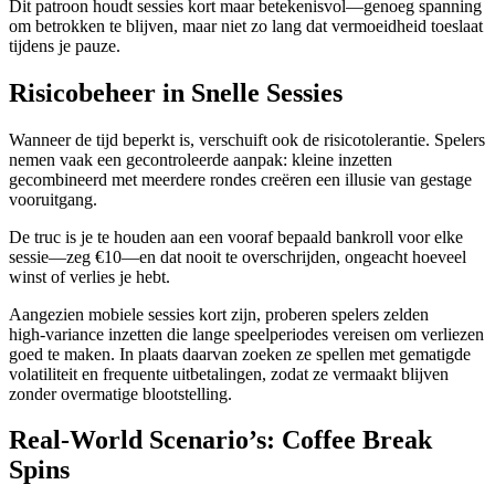
Dit patroon houdt sessies kort maar betekenisvol—genoeg spanning
om betrokken te blijven, maar niet zo lang dat vermoeidheid toeslaat
tijdens je pauze.
Risicobeheer in Snelle Sessies
Wanneer de tijd beperkt is, verschuift ook de risicotolerantie. Spelers
nemen vaak een gecontroleerde aanpak: kleine inzetten
gecombineerd met meerdere rondes creëren een illusie van gestage
vooruitgang.
De truc is je te houden aan een vooraf bepaald bankroll voor elke
sessie—zeg €10—en dat nooit te overschrijden, ongeacht hoeveel
winst of verlies je hebt.
Aangezien mobiele sessies kort zijn, proberen spelers zelden
high‑variance inzetten die lange speelperiodes vereisen om verliezen
goed te maken. In plaats daarvan zoeken ze spellen met gematigde
volatiliteit en frequente uitbetalingen, zodat ze vermaakt blijven
zonder overmatige blootstelling.
Real‑World Scenario’s: Coffee Break
Spins