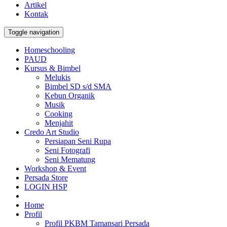
Artikel
Kontak
Toggle navigation
Homeschooling
PAUD
Kursus & Bimbel
Melukis
Bimbel SD s/d SMA
Kebun Organik
Musik
Cooking
Menjahit
Credo Art Studio
Persiapan Seni Rupa
Seni Fotografi
Seni Mematung
Workshop & Event
Persada Store
LOGIN HSP
Home
Profil
Profil PKBM Tamansari Persada