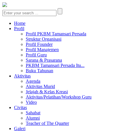
Home
Profil
Profil PKBM Tamansari Persada
Struktur Organisasi
Profil Founder
Profil Manajemen
Profil Guru
Sarana & Prasarana
PKBM Tamansari Persada Itu...
Buku Tahunan
Aktivitas
Agenda
Aktivitas Murid
Jelajah & Kelas Kreasi
Aktivitas/Pelatihan/Workshop Guru
Video
Civitas
Sahabat
Alumni
Teacher of The Quarter
Galeri