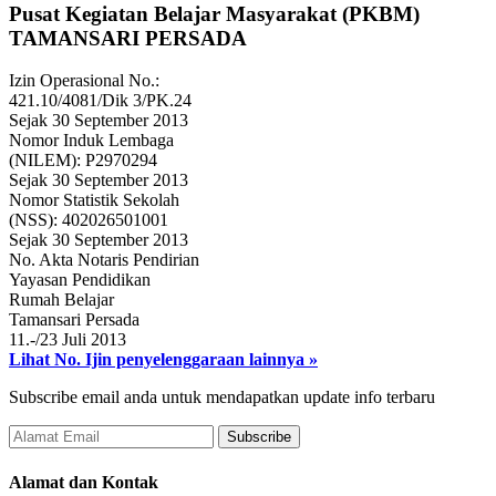
Pusat Kegiatan Belajar Masyarakat (PKBM)
TAMANSARI PERSADA
Izin Operasional No.:
421.10/4081/Dik 3/PK.24
Sejak 30 September 2013
Nomor Induk Lembaga
(NILEM): P2970294
Sejak 30 September 2013
Nomor Statistik Sekolah
(NSS): 402026501001
Sejak 30 September 2013
No. Akta Notaris Pendirian
Yayasan Pendidikan
Rumah Belajar
Tamansari Persada
11.-/23 Juli 2013
Lihat No. Ijin penyelenggaraan lainnya »
Subscribe email anda untuk mendapatkan update info terbaru
Alamat dan Kontak