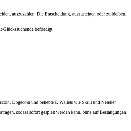
heiden, auszuzahlen. Die Entscheidung, auszusteigen oder zu bleiben,
it-Glückssuchende befriedigt.
ecoin, Dogecoin und beliebte E‑Wallets wie Skrill und Neteller.
ertragen, sodass sofort gespielt werden kann, ohne auf Bestätigungen