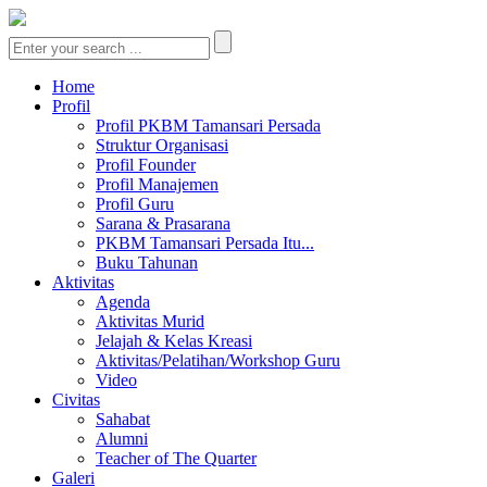
Home
Profil
Profil PKBM Tamansari Persada
Struktur Organisasi
Profil Founder
Profil Manajemen
Profil Guru
Sarana & Prasarana
PKBM Tamansari Persada Itu...
Buku Tahunan
Aktivitas
Agenda
Aktivitas Murid
Jelajah & Kelas Kreasi
Aktivitas/Pelatihan/Workshop Guru
Video
Civitas
Sahabat
Alumni
Teacher of The Quarter
Galeri