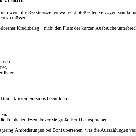
uch wenn die Reaktionszeiten während Stoßzeiten verzögert sein könn
rten zu müssen.
verlorener Kreditbeleg—nicht den Fluss der kurzen Ausbrüche unterbrec
arten.
tet.
ifiziert.
toren kürzere Sessions beeinflussen:
ten.
e Feinheiten lesen, bevor sie große Boni beanspruchen.
 Wagering‑Anforderungen bei Boni übersehen, was die Auszahlungen ver