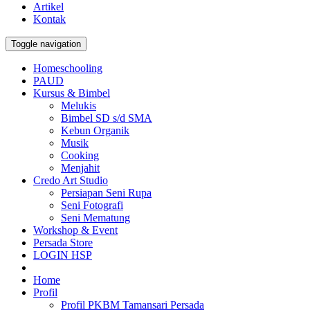
Artikel
Kontak
Toggle navigation
Homeschooling
PAUD
Kursus & Bimbel
Melukis
Bimbel SD s/d SMA
Kebun Organik
Musik
Cooking
Menjahit
Credo Art Studio
Persiapan Seni Rupa
Seni Fotografi
Seni Mematung
Workshop & Event
Persada Store
LOGIN HSP
Home
Profil
Profil PKBM Tamansari Persada