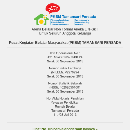
Arena Belajar Non Formal Aneka Life-Skill
Untuk Seluruh Anggota Keluarga
Pusat Kegiatan Belajar Masyarakat (PKBM) TAMANSARI PERSADA
Izin Operasional No.:
421.10/4081/Dik 3/PK.24
Sejak 30 September 2013
Nomor Induk Lembaga
(NILEM): P2970294
Sejak 30 September 2013
Nomor Statistik Sekolah
(NSS): 402026501001
Sejak 30 September 2013
No. Akta Notaris Pendirian
Yayasan Pendidikan
Rumah Belajar
Tamansari Persada
11.-/23 Juli 2013
Lihat No. Ijin penyelenggaraan lainnya »