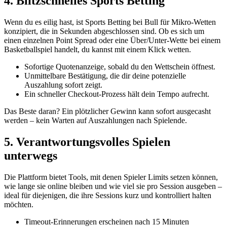
4. Blitzschnelles Sports Betting
Wenn du es eilig hast, ist Sports Betting bei Bull für Mikro‑Wetten
konzipiert, die in Sekunden abgeschlossen sind. Ob es sich um
einen einzelnen Point Spread oder eine Über/Unter‑Wette bei einem
Basketballspiel handelt, du kannst mit einem Klick wetten.
Sofortige Quotenanzeige, sobald du den Wettschein öffnest.
Unmittelbare Bestätigung, die dir deine potenzielle
Auszahlung sofort zeigt.
Ein schneller Checkout-Prozess hält dein Tempo aufrecht.
Das Beste daran? Ein plötzlicher Gewinn kann sofort ausgecasht
werden – kein Warten auf Auszahlungen nach Spielende.
5. Verantwortungsvolles Spielen
unterwegs
Die Plattform bietet Tools, mit denen Spieler Limits setzen können,
wie lange sie online bleiben und wie viel sie pro Session ausgeben –
ideal für diejenigen, die ihre Sessions kurz und kontrolliert halten
möchten.
Timeout‑Erinnerungen erscheinen nach 15 Minuten