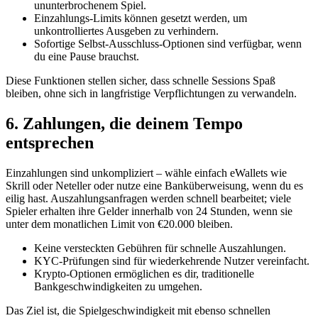
ununterbrochenem Spiel.
Einzahlungs‑Limits können gesetzt werden, um
unkontrolliertes Ausgeben zu verhindern.
Sofortige Selbst‑Ausschluss‑Optionen sind verfügbar, wenn
du eine Pause brauchst.
Diese Funktionen stellen sicher, dass schnelle Sessions Spaß
bleiben, ohne sich in langfristige Verpflichtungen zu verwandeln.
6. Zahlungen, die deinem Tempo
entsprechen
Einzahlungen sind unkompliziert – wähle einfach eWallets wie
Skrill oder Neteller oder nutze eine Banküberweisung, wenn du es
eilig hast. Auszahlungsanfragen werden schnell bearbeitet; viele
Spieler erhalten ihre Gelder innerhalb von 24 Stunden, wenn sie
unter dem monatlichen Limit von €20.000 bleiben.
Keine versteckten Gebühren für schnelle Auszahlungen.
KYC‑Prüfungen sind für wiederkehrende Nutzer vereinfacht.
Krypto‑Optionen ermöglichen es dir, traditionelle
Bankgeschwindigkeiten zu umgehen.
Das Ziel ist, die Spielgeschwindigkeit mit ebenso schnellen