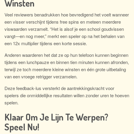
Winsten
Veel reviewers benadrukken hoe bevredigend het voelt wanneer
een visser verschijnt tijdens free spins en meteen meerdere
viswaarden verzamelt. “Het is alsof je een school goudvissen
vangt—en nog meer,” merkt een speler op na het behalen van
een 12x multiplier tijdens een korte sessie.
Anderen waarderen het dat ze op hun telefoon kunnen beginnen
tijdens een lunchpauze en binnen tien minuten kunnen afronden,
terwijl ze toch meerdere kleine winsten en één grote uitbetaling
van een vroege retrigger verzamelen.
Deze feedback‑lus versterkt de aantrekkingskracht voor
spelers die onmiddellijke resultaten willen zonder uren te hoeven
spelen.
Klaar Om Je Lijn Te Werpen?
Speel Nu!