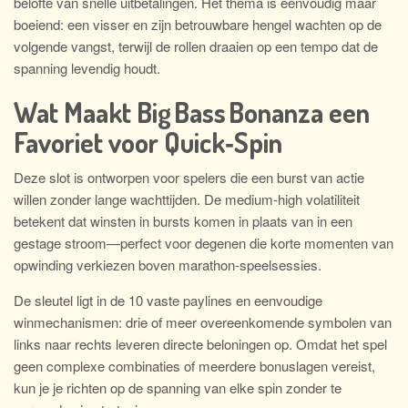
belofte van snelle uitbetalingen. Het thema is eenvoudig maar
boeiend: een visser en zijn betrouwbare hengel wachten op de
volgende vangst, terwijl de rollen draaien op een tempo dat de
spanning levendig houdt.
Wat Maakt Big Bass Bonanza een
Favoriet voor Quick‑Spin
Deze slot is ontworpen voor spelers die een burst van actie
willen zonder lange wachttijden. De medium‑high volatiliteit
betekent dat winsten in bursts komen in plaats van in een
gestage stroom—perfect voor degenen die korte momenten van
opwinding verkiezen boven marathon‑speelsessies.
De sleutel ligt in de 10 vaste paylines en eenvoudige
winmechanismen: drie of meer overeenkomende symbolen van
links naar rechts leveren directe beloningen op. Omdat het spel
geen complexe combinaties of meerdere bonuslagen vereist,
kun je je richten op de spanning van elke spin zonder te