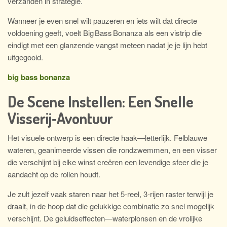
verzanden in strategie.
Wanneer je even snel wilt pauzeren en iets wilt dat directe
voldoening geeft, voelt Big Bass Bonanza als een vistrip die
eindigt met een glanzende vangst meteen nadat je je lijn hebt
uitgegooid.
big bass bonanza
De Scene Instellen: Een Snelle
Visserij‑Avontuur
Het visuele ontwerp is een directe haak—letterlijk. Felblauwe
wateren, geanimeerde vissen die rondzwemmen, en een visser
die verschijnt bij elke winst creëren een levendige sfeer die je
aandacht op de rollen houdt.
Je zult jezelf vaak staren naar het 5‑reel, 3‑rijen raster terwijl je
draait, in de hoop dat die gelukkige combinatie zo snel mogelijk
verschijnt. De geluidseffecten—waterplonsen en de vrolijke