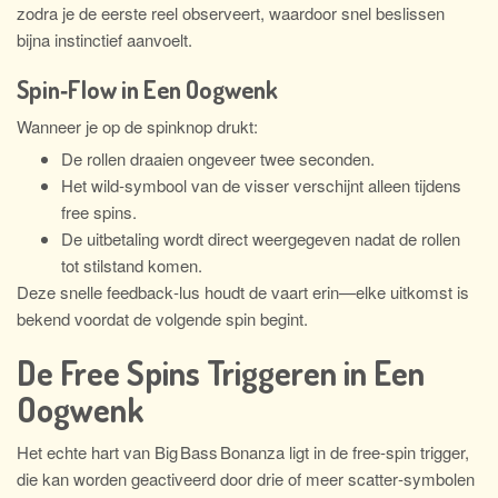
zodra je de eerste reel observeert, waardoor snel beslissen
bijna instinctief aanvoelt.
Spin‑Flow in Een Oogwenk
Wanneer je op de spinknop drukt:
De rollen draaien ongeveer twee seconden.
Het wild‑symbool van de visser verschijnt alleen tijdens
free spins.
De uitbetaling wordt direct weergegeven nadat de rollen
tot stilstand komen.
Deze snelle feedback‑lus houdt de vaart erin—elke uitkomst is
bekend voordat de volgende spin begint.
De Free Spins Triggeren in Een
Oogwenk
Het echte hart van Big Bass Bonanza ligt in de free‑spin trigger,
die kan worden geactiveerd door drie of meer scatter‑symbolen