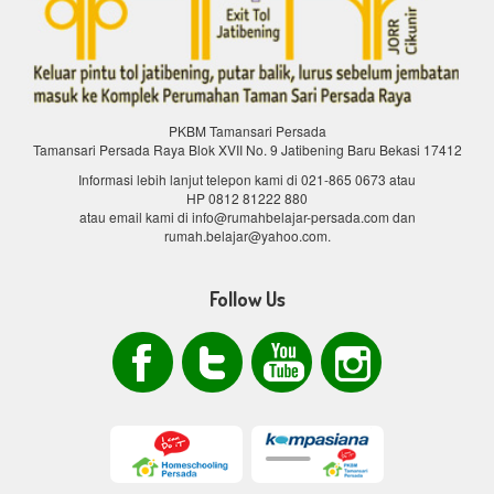
PKBM Tamansari Persada
Tamansari Persada Raya Blok XVII No. 9 Jatibening Baru Bekasi 17412
Informasi lebih lanjut telepon kami di
021-865 0673
atau
HP 0812 81222 880
atau email kami di info@rumahbelajar-persada.com dan
rumah.belajar@yahoo.com.
Follow Us