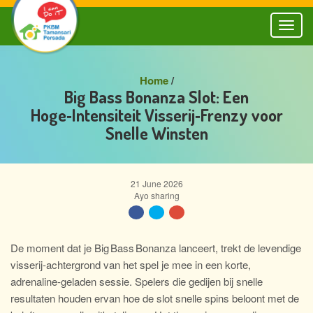
Toggl
naviga
Home
/
Big Bass Bonanza Slot: Een
Hoge‑Intensiteit Visserij‑Frenzy voor
Snelle Winsten
21 June 2026
Ayo sharing
De moment dat je Big Bass Bonanza lanceert, trekt de levendige
visserij‑achtergrond van het spel je mee in een korte,
adrenaline‑geladen sessie. Spelers die gedijen bij snelle
resultaten houden ervan hoe de slot snelle spins beloont met de