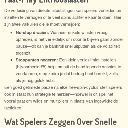
De verleiding van directe uitbetalingen kan spelers verleiden om
inzetten te verhogen of te veel spins achter elkaar te doen. Hier
zijn twee valkuilen die je moet vermijden:
No‑stop draaien:
Wanneer enkele winsten vroeg
optreden, is het verleidelijk om door te blijven gaan zonder
pauze—dit kan je bankroll snel uitputten als de volatiliteit
tegenzit.
Stoppunten negeren:
Een klein verlieslimiet instellen
(bijvoorbeeld €5) helpt om uit de hand lopende sessies te
voorkomen; stop zodra je dat bedrag hebt bereikt, zelfs
als je nog geluk hebt.
Een goed getimede pauze na elke free‑spin‑cyclus stelt spelers
ook in staat hun strategie te herzien—hoewel in dit spel het
vooral gaat om wilds en multipliers in plaats van ingewikkelde
tactieken.
Wat Spelers Zeggen Over Snelle