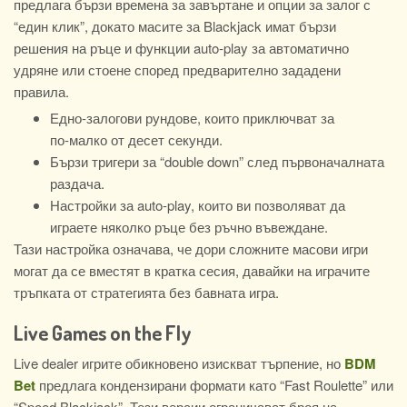
предлага бързи времена за завъртане и опции за залог с
“един клик”, докато масите за Blackjack имат бързи
решения на ръце и функции auto‑play за автоматично
удряне или стоене според предварително зададени
правила.
Едно‑залогови рундове, които приключват за
по‑малко от десет секунди.
Бързи тригери за “double down” след първоначалната
раздача.
Настройки за auto‑play, които ви позволяват да
играете няколко ръце без ръчно въвеждане.
Тази настройка означава, че дори сложните масови игри
могат да се вместят в кратка сесия, давайки на играчите
тръпката от стратегията без бавната игра.
Live Games on the Fly
Live dealer игрите обикновено изискват търпение, но
BDM
Bet
предлага кондензирани формати като “Fast Roulette” или
“Speed Blackjack”. Тези версии ограничават броя на