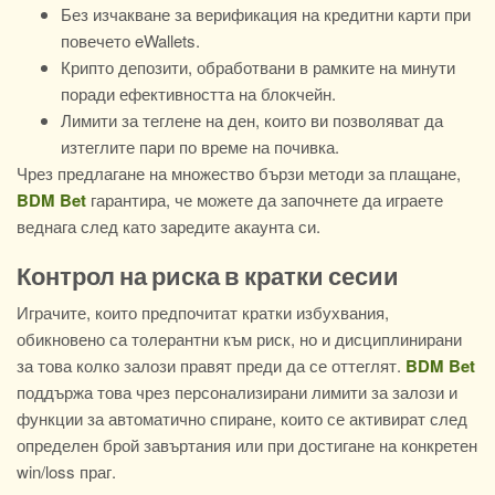
Без изчакване за верификация на кредитни карти при
повечето eWallets.
Крипто депозити, обработвани в рамките на минути
поради ефективността на блокчейн.
Лимити за теглене на ден, които ви позволяват да
изтеглите пари по време на почивка.
Чрез предлагане на множество бързи методи за плащане,
BDM Bet
гарантира, че можете да започнете да играете
веднага след като заредите акаунта си.
Контрол на риска в кратки сесии
Играчите, които предпочитат кратки избухвания,
обикновено са толерантни към риск, но и дисциплинирани
за това колко залози правят преди да се оттеглят.
BDM Bet
поддържа това чрез персонализирани лимити за залози и
функции за автоматично спиране, които се активират след
определен брой завъртания или при достигане на конкретен
win/loss праг.