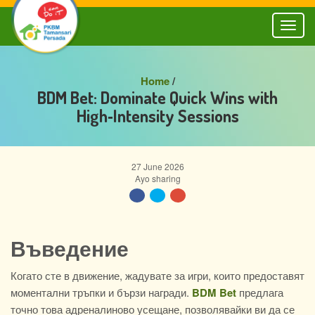
Toggl
naviga
Home
/
BDM Bet: Dominate Quick Wins with
High‑Intensity Sessions
27 June 2026
Ayo sharing
Въведение
Когато сте в движение, жадувате за игри, които предоставят
моментални тръпки и бързи награди.
BDM Bet
предлага
точно това адреналиново усещане, позволявайки ви да се