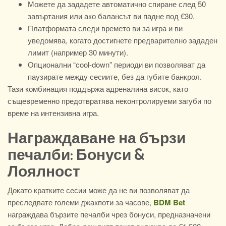
Можете да зададете автоматично спиране след 50
завъртания или ако балансът ви падне под €30.
Платформата следи времето ви за игра и ви
уведомява, когато достигнете предварително зададен
лимит (например 30 минути).
Опционални “cool‑down” периоди ви позволяват да
паузирате между сесиите, без да губите банкрол.
Тази комбинация поддържа адреналина висок, като
същевременно предотвратява неконтролируеми загуби по
време на интензивна игра.
Награждаване на бързи
печалби: Бонуси &
Лоялност
Докато кратките сесии може да не ви позволяват да
преследвате големи джакпоти за часове,
BDM Bet
награждава бързите печалби чрез бонуси, предназначени