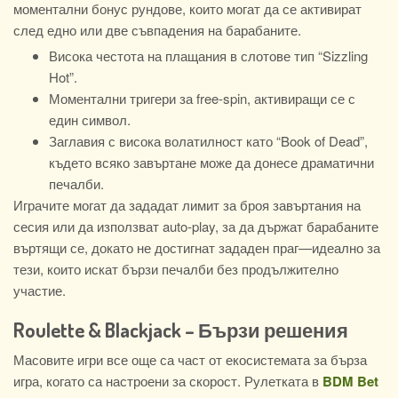
моментални бонус рундове, които могат да се активират
след едно или две съвпадения на барабаните.
Висока честота на плащания в слотове тип “Sizzling
Hot”.
Моментални тригери за free‑spin, активиращи се с
един символ.
Заглавия с висока волатилност като “Book of Dead”,
където всяко завъртане може да донесе драматични
печалби.
Играчите могат да зададат лимит за броя завъртания на
сесия или да използват auto‑play, за да държат барабаните
въртящи се, докато не достигнат зададен праг—идеално за
тези, които искат бързи печалби без продължително
участие.
Roulette & Blackjack – Бързи решения
Масовите игри все още са част от екосистемата за бърза
игра, когато са настроени за скорост. Рулетката в
BDM Bet