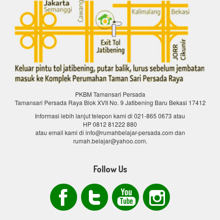
PKBM Tamansari Persada
Tamansari Persada Raya Blok XVII No. 9 Jatibening Baru Bekasi 17412
Informasi lebih lanjut telepon kami di
021-865 0673
atau
HP 0812 81222 880
atau email kami di info@rumahbelajar-persada.com dan
rumah.belajar@yahoo.com.
Follow Us