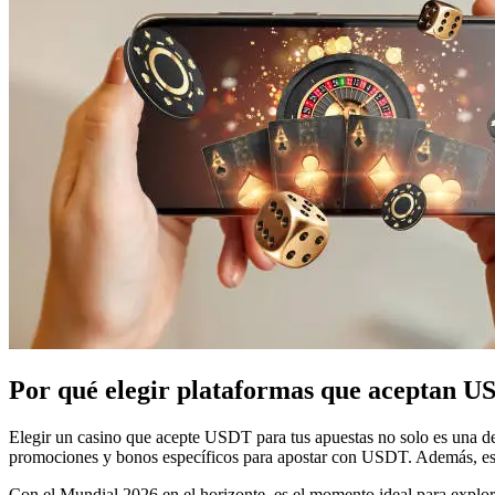
Por qué elegir plataformas que aceptan U
Elegir un casino que acepte USDT para tus apuestas no solo es una dec
promociones y bonos específicos para apostar con USDT. Además, estas 
Con el Mundial 2026 en el horizonte, es el momento ideal para explorar