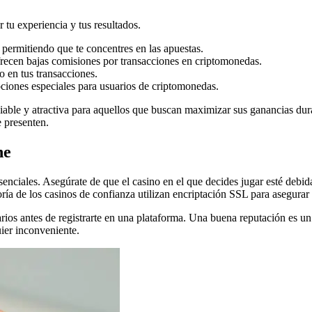
tu experiencia y tus resultados.
 permitiendo que te concentres en las apuestas.
frecen bajas comisiones por transacciones en criptomonedas.
 en tus transacciones.
iones especiales para usuarios de criptomonedas.
iable y atractiva para aquellos que buscan maximizar sus ganancias d
e presenten.
ne
esenciales. Asegúrate de que el casino en el que decides jugar esté debi
ía de los casinos de confianza utilizan encriptación SSL para asegurar 
os antes de registrarte en una plataforma. Una buena reputación es un in
uier inconveniente.