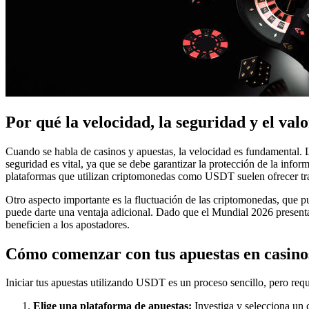
Por qué la velocidad, la seguridad y el val
Cuando se habla de casinos y apuestas, la velocidad es fundamental. L
seguridad es vital, ya que se debe garantizar la protección de la inform
plataformas que utilizan criptomonedas como USDT suelen ofrecer tran
Otro aspecto importante es la fluctuación de las criptomonedas, que 
puede darte una ventaja adicional. Dado que el Mundial 2026 presenta
beneficien a los apostadores.
Cómo comenzar con tus apuestas en casin
Iniciar tus apuestas utilizando USDT es un proceso sencillo, pero requi
Elige una plataforma de apuestas:
Investiga y selecciona un