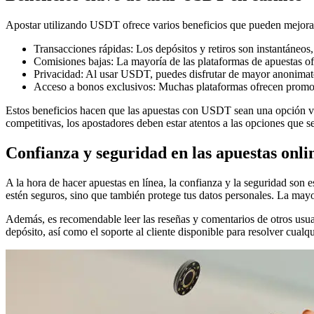
Apostar utilizando USDT ofrece varios beneficios que pueden mejorar 
Transacciones rápidas: Los depósitos y retiros son instantáneos,
Comisiones bajas: La mayoría de las plataformas de apuestas o
Privacidad: Al usar USDT, puedes disfrutar de mayor anonimato
Acceso a bonos exclusivos: Muchas plataformas ofrecen promoc
Estos beneficios hacen que las apuestas con USDT sean una opción v
competitivas, los apostadores deben estar atentos a las opciones que s
Confianza y seguridad en las apuestas onli
A la hora de hacer apuestas en línea, la confianza y la seguridad son 
estén seguros, sino que también protege tus datos personales. La mayor
Además, es recomendable leer las reseñas y comentarios de otros usuari
depósito, así como el soporte al cliente disponible para resolver cualq