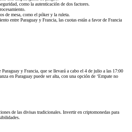
seguridad, como la autenticación de dos factores.
procesamiento.
s de mesa, como el póker y la ruleta.
miento entre Paraguay y Francia, las cuotas están a favor de Francia
araguay y Francia, que se llevará a cabo el 4 de julio a las 17:00
fianza en Paraguay puede ser alta, con una opción de ‘Empate no
ones de las divisas tradicionales. Invertir en criptomonedas para
ibilidades.