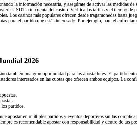
onando la información necesaria, y asegúrate de activar las medidas de 
nsferir USDT a tu cuenta del casino. Verifica las tarifas y el tiempo de 
bles. Los casinos más populares ofrecen desde tragamonedas hasta juego
otas para el partido que estás interesado. Por ejemplo, para el enfrenta
 Mundial 2026
o también una gran oportunidad para los apostadores. El partido entre P
ostadores interesados en las cuotas que ofrecen ambos equipos. La con
apuestas.
postar.
 los partidos.
te apostar en múltiples partidos y eventos deportivos sin las complicaci
 siempre es recomendable apostar con responsabilidad y dentro de tus pos