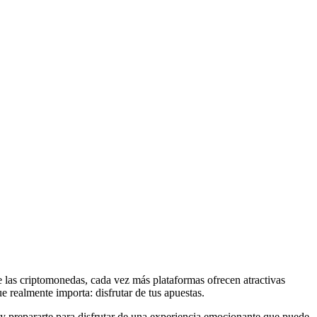
e las criptomonedas, cada vez más plataformas ofrecen atractivas
 realmente importa: disfrutar de tus apuestas.
s y prepararte para disfrutar de una experiencia emocionante que puede