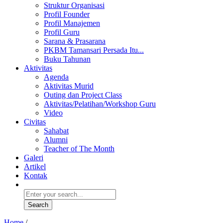
Struktur Organisasi
Profil Founder
Profil Manajemen
Profil Guru
Sarana & Prasarana
PKBM Tamansari Persada Itu...
Buku Tahunan
Aktivitas
Agenda
Aktivitas Murid
Outing dan Project Class
Aktivitas/Pelatihan/Workshop Guru
Video
Civitas
Sahabat
Alumni
Teacher of The Month
Galeri
Artikel
Kontak
Search
Home
/