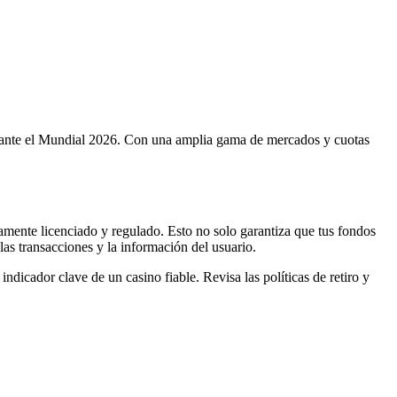
urante el Mundial 2026. Con una amplia gama de mercados y cuotas
damente licenciado y regulado. Esto no solo garantiza que tus fondos
las transacciones y la información del usuario.
dicador clave de un casino fiable. Revisa las políticas de retiro y